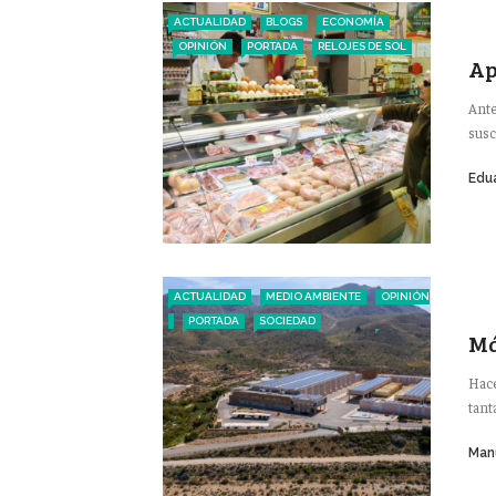
ACTUALIDAD
BLOGS
ECONOMÍA
OPINIÓN
PORTADA
RELOJES DE SOL
Ap
Ante
susc
Edu
ACTUALIDAD
MEDIO AMBIENTE
OPINIÓN
PORTADA
SOCIEDAD
Má
Hace
tant
Man