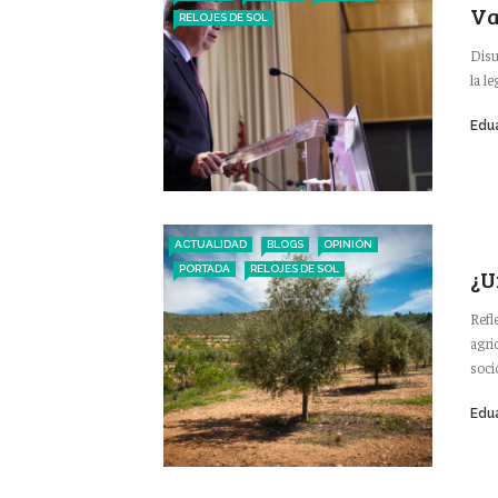
Va
RELOJES DE SOL
Disu
la l
Edu
ACTUALIDAD
BLOGS
OPINIÓN
PORTADA
RELOJES DE SOL
¿U
Refl
agri
soció
Edu