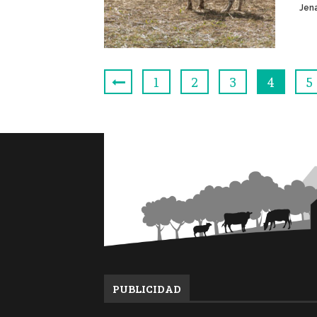
Jena
1
2
3
4
5
PUBLICIDAD