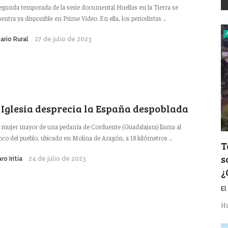
egunda temporada de la serie documental Huellas en la Tierra se
entra ya disponible en Prime Video. En ella, los periodistas ...
iario Rural
27 de julio de 2023
 Iglesia desprecia la España despoblada
mujer mayor de una pedanía de Corduente (Guadalajara) llama al
oco del pueblo, ubicado en Molina de Aragón, a 18 kilómetros ...
T
s
ro Iritia
24 de julio de 2023
¿
El
Ha