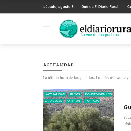
sábado, agosto 8
Qué es El Diario Rural
C
ACTUALIDAD
La última hora de los pueblos. Lo más relevante y 
ACTUALIDAD
BLOGS
DONDE VIVEN LOS
CARACOLES
OPINIÓN
PORTADA
Gu
Si u
bási