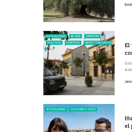
Emi
ACTUALIDAD
BLOGS
OPINIÓN
El
POLÍTICA
PORTADA
RASO Y ESCARCHA
co
Entr
el t
Jena
ACTUALIDAD
CULTURA Y OCIO
Hu
el