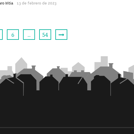
ro Iritia
13 de febrero de 2023
6
…
54