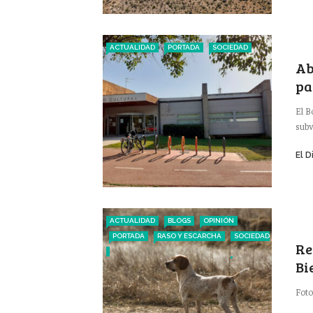
ACTUALIDAD
PORTADA
SOCIEDAD
Ab
pa
El B
subv
El D
ACTUALIDAD
BLOGS
OPINIÓN
PORTADA
RASO Y ESCARCHA
SOCIEDAD
Re
Bi
Foto