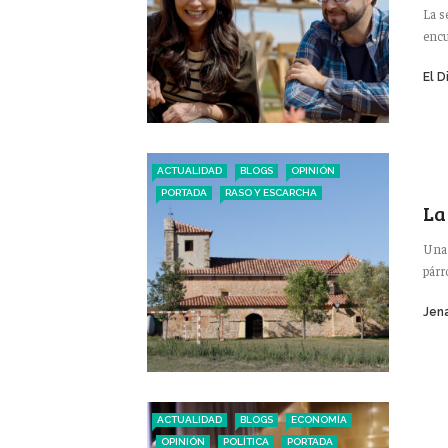
La s
encu
El D
ACTUALIDAD
BLOGS
OPINIÓN
PORTADA
RASO Y ESCARCHA
La
Una 
párr
Jena
ACTUALIDAD
BLOGS
ECONOMÍA
OPINIÓN
POLÍTICA
PORTADA