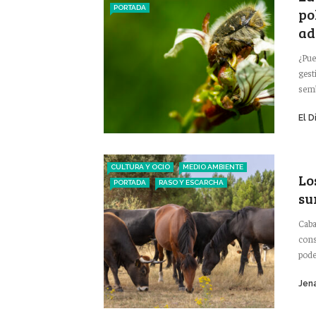
PORTADA
po
ad
¿Pue
gest
sembr
El D
CULTURA Y OCIO
MEDIO AMBIENTE
Lo
PORTADA
RASO Y ESCARCHA
su
Caba
cons
pode
Jena