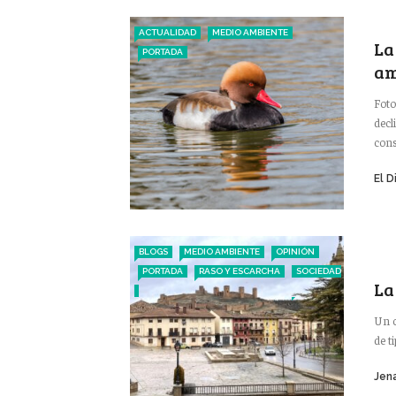
ACTUALIDAD
MEDIO AMBIENTE
La
PORTADA
am
Foto
decl
cons
El D
BLOGS
MEDIO AMBIENTE
OPINIÓN
PORTADA
RASO Y ESCARCHA
SOCIEDAD
La
Un c
de t
Jena