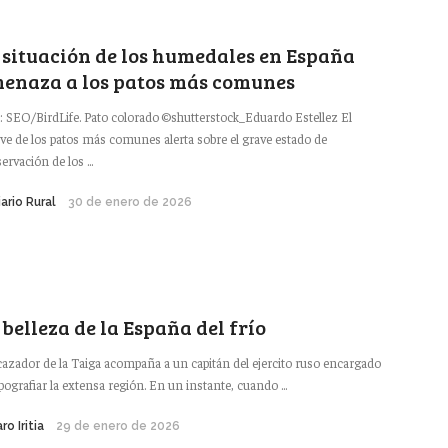
 situación de los humedales en España
enaza a los patos más comunes
: SEO/BirdLife. Pato colorado ©shutterstock_Eduardo Estellez El
ive de los patos más comunes alerta sobre el grave estado de
ervación de los ...
iario Rural
30 de enero de 2026
 belleza de la España del frío
azador de la Taiga acompaña a un capitán del ejercito ruso encargado
ipografiar la extensa región. En un instante, cuando ...
ro Iritia
29 de enero de 2026