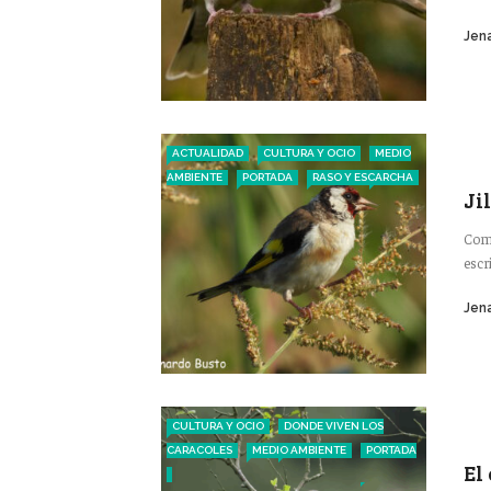
Jena
ACTUALIDAD
CULTURA Y OCIO
MEDIO
AMBIENTE
PORTADA
RASO Y ESCARCHA
Ji
Como
escr
Jena
CULTURA Y OCIO
DONDE VIVEN LOS
CARACOLES
MEDIO AMBIENTE
PORTADA
El