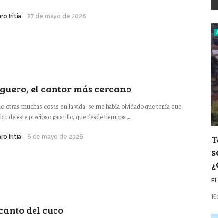
ro Iritia
27 de mayo de 2026
lguero, el cantor más cercano
 otras muchas cosas en la vida, se me había olvidado que tenía que
ibir de este precioso pajarillo, que desde tiempos ...
T
ro Iritia
6 de mayo de 2026
s
¿
El
Ha
 canto del cuco