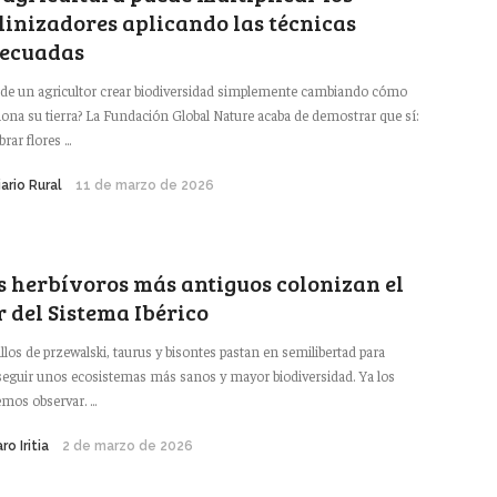
linizadores aplicando las técnicas
ecuadas
de un agricultor crear biodiversidad simplemente cambiando cómo
iona su tierra? La Fundación Global Nature acaba de demostrar que sí:
ar flores ...
iario Rural
11 de marzo de 2026
s herbívoros más antiguos colonizan el
r del Sistema Ibérico
llos de przewalski, taurus y bisontes pastan en semilibertad para
eguir unos ecosistemas más sanos y mayor biodiversidad. Ya los
mos observar. ...
ro Iritia
2 de marzo de 2026