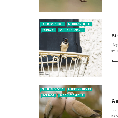
CULTURA Y OCIO
MEDIO AMBIENTE
PORTADA
RASO Y ESCARCHA
Bi
Lleg
avio
Jena
CULTURA Y OCIO
MEDIO AMBIENTE
PORTADA
RASO Y ESCARCHA
Am
Los 
halc