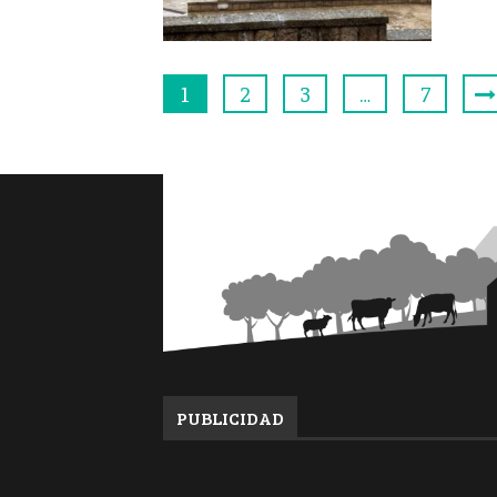
1
2
3
…
7
PUBLICIDAD