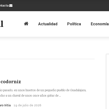
ntacta
Actualidad
Política
Economía
 codorniz
ño pasado, en unos huertos de un pequeño pueblo de Guadalajara,
cho a un chaval de unos once años gritar de ...
ro Iritia
19 de julio de 2026