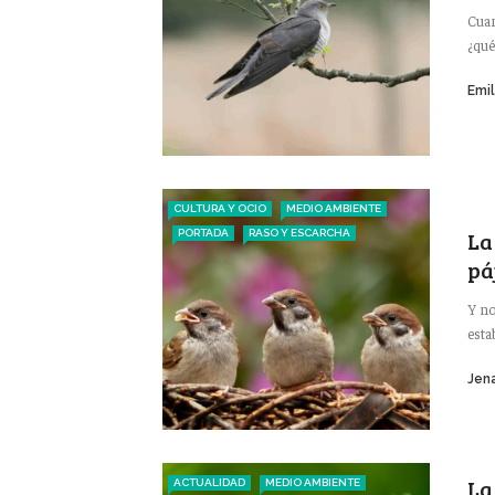
Cuan
¿qué?
Emi
CULTURA Y OCIO
MEDIO AMBIENTE
La
PORTADA
RASO Y ESCARCHA
pá
Y no
esta
Jena
La
ACTUALIDAD
MEDIO AMBIENTE