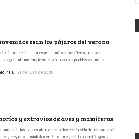
envenidos sean los pájaros del verano
ado el mes de abril, por estas latitudes montañeras, una serie de
nes y golondrinas empiezan a colonizar los pueblos volando a ...
ro Iritia
21 de junio de 2026
oríos y extravíos de aves y mamíferos
amantes de las aves estaban encantados con la vida de una pareja de
ones peregrinos instalados en Zamora capital. Los ornitólogos ...