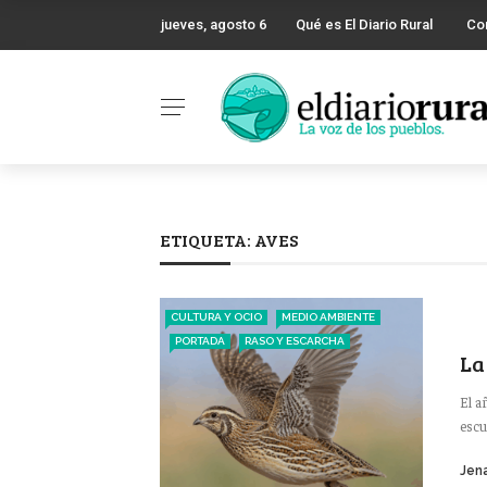
jueves, agosto 6
Qué es El Diario Rural
Co
ETIQUETA:
AVES
CULTURA Y OCIO
MEDIO AMBIENTE
PORTADA
RASO Y ESCARCHA
La
El a
escu
Jena