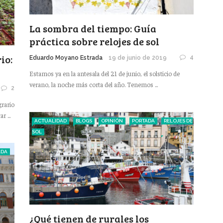
La sombra del tiempo: Guía
práctica sobre relojes de sol
io:
4
Eduardo Moyano Estrada
19 de junio de 2019
Estamos ya en la antesala del 21 de junio, el solsticio de
verano, la noche más corta del año. Tenemos ...
2
grario
 ...
ACTUALIDAD
BLOGS
OPINIÓN
PORTADA
RELOJES DE
SOL
ADA
¿Qué tienen de rurales los