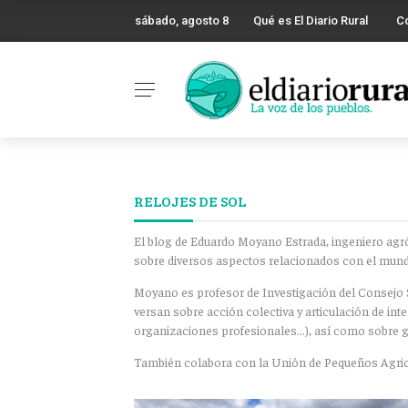
sábado, agosto 8
Qué es El Diario Rural
C
RELOJES DE SOL
El blog de Eduardo Moyano Estrada, ingeniero agr
sobre diversos aspectos relacionados con el mundo 
Moyano es profesor de Investigación del Consejo S
versan sobre acción colectiva y articulación de int
organizaciones profesionales…), así como sobre go
También colabora con la Unión de Pequeños Agricu