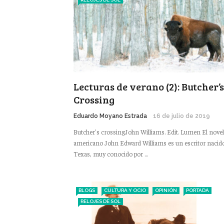
Lecturas de verano (2): Butcher’s
Crossing
Eduardo Moyano Estrada
16 de julio de 2019
Butcher’s crossingJohn Williams. Edit. Lumen El novel
americano John Edward Williams es un escritor nacid
Texas, muy conocido por ...
BLOGS
CULTURA Y OCIO
OPINIÓN
PORTADA
RELOJES DE SOL