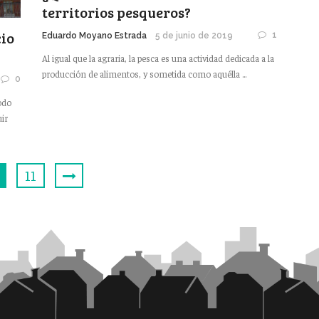
territorios pesqueros?
cio
1
Eduardo Moyano Estrada
5 de junio de 2019
Al igual que la agraria, la pesca es una actividad dedicada a la
producción de alimentos, y sometida como aquélla ...
0
iodo
uir
11