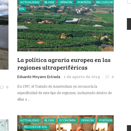
ACTUALIDAD
BLOGS
OPINIÓN
PORTADA
RELOJES DE
SOL
La política agraria europea en las
regiones ultraperiféricas
4
Eduardo Moyano Estrada
1 de agosto de 2019
En 1997, el Tratado de Amsterdam ya reconocía la
0
especificidad de este tipo de regiones, incluyendo dentro de
ellas a ...
ACTUALIDAD
BLOGS
ECONOMÍA
OPINIÓN
PORTADA
RELOJES DE SOL