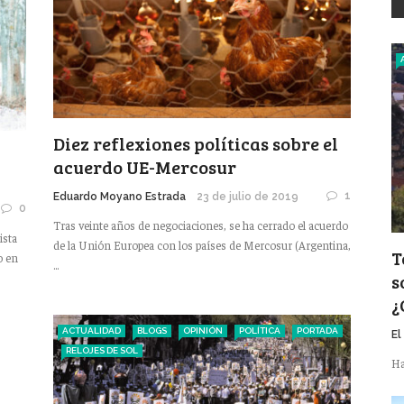
Diez reflexiones políticas sobre el
acuerdo UE-Mercosur
1
Eduardo Moyano Estrada
23 de julio de 2019
0
Tras veinte años de negociaciones, se ha cerrado el acuerdo
ista
de la Unión Europea con los países de Mercosur (Argentina,
T
o en
...
s
¿
ACTUALIDAD
BLOGS
OPINIÓN
POLÍTICA
PORTADA
El
RELOJES DE SOL
Ha