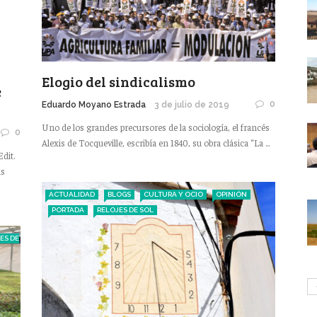
Elogio del sindicalismo
e
0
Eduardo Moyano Estrada
3 de julio de 2019
Uno de los grandes precursores de la sociología, el francés
0
Alexis de Tocqueville, escribía en 1840, su obra clásica “La ...
dit.
as
ACTUALIDAD
BLOGS
CULTURA Y OCIO
OPINIÓN
PORTADA
RELOJES DE SOL
ES DE