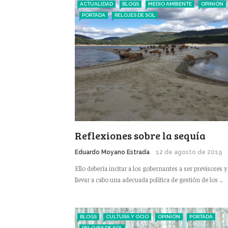
ACTUALIDAD
BLOGS
MEDIO AMBIENTE
OPINIÓN
PORTADA
RELOJES DE SOL
Reflexiones sobre la sequía
Eduardo Moyano Estrada
12 de agosto de 2019
Ello debería incitar a los gobernantes a ser previsores y
llevar a cabo una adecuada política de gestión de los ...
BLOGS
CULTURA Y OCIO
OPINIÓN
PORTADA
RELOJES DE SOL