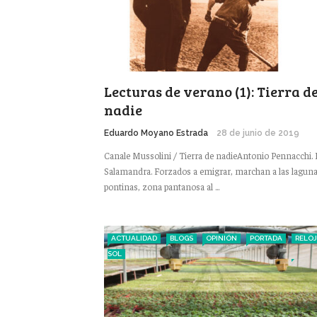
Lecturas de verano (1): Tierra d
nadie
Eduardo Moyano Estrada
28 de junio de 2019
Canale Mussolini / Tierra de nadieAntonio Pennacchi. E
Salamandra. Forzados a emigrar, marchan a las lagun
pontinas, zona pantanosa al ...
ACTUALIDAD
BLOGS
OPINIÓN
PORTADA
RELOJ
SOL