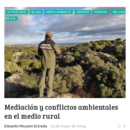
ACTUALIDAD
BLOGS
MEDIO AMBIENTE
OPINIÓN
PORTADA
RELOJES
DE SOL
Mediación y conflictos ambientales
en el medio rural
0
Eduardo Moyano Estrada
23 de mayo de 2019