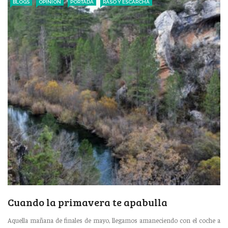
BLOGS
OPINIÓN
PORTADA
RASO Y ESCARCHA
Cuando la primavera te apabulla
Aquella mañana de finales de mayo, llegamos amaneciendo con el coche a