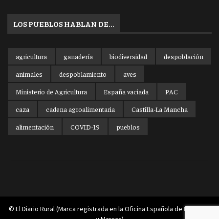
LOS PUEBLOS HABLAN DE…
agricultura
ganadería
biodiversidad
despoblación
animales
despoblamiento
aves
Ministerio de Agricultura
España vaciada
PAC
caza
cadena agroalimentaria
Castilla-La Mancha
alimentación
COVID-19
pueblos
© El Diario Rural (Marca registrada en la Oficina Española de Patentes
y Marcas)