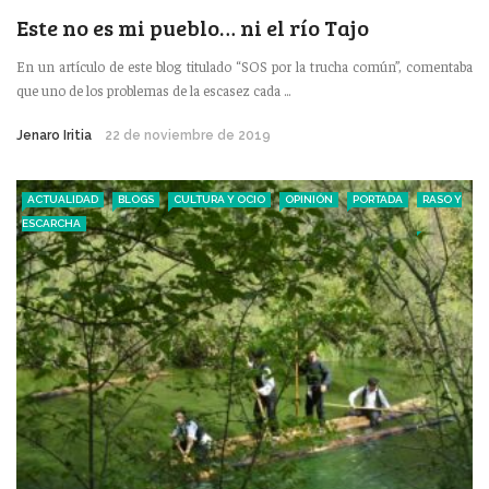
Este no es mi pueblo… ni el río Tajo
En un artículo de este blog titulado “SOS por la trucha común”, comentaba
que uno de los problemas de la escasez cada ...
Jenaro Iritia
22 de noviembre de 2019
ACTUALIDAD
BLOGS
CULTURA Y OCIO
OPINIÓN
PORTADA
RASO Y
ESCARCHA