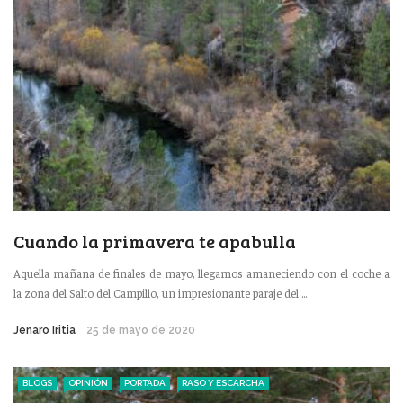
Cuando la primavera te apabulla
Aquella mañana de finales de mayo, llegamos amaneciendo con el coche a
la zona del Salto del Campillo, un impresionante paraje del ...
Jenaro Iritia
25 de mayo de 2020
BLOGS
OPINIÓN
PORTADA
RASO Y ESCARCHA