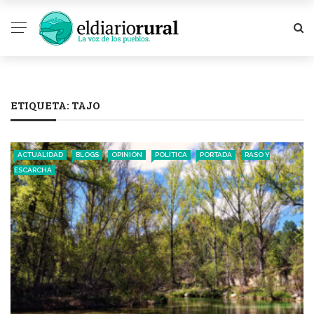
ETIQUETA:
TAJO
ACTUALIDAD
BLOGS
OPINIÓN
POLÍTICA
PORTADA
RASO Y
ESCARCHA