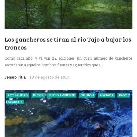
Los gancheros se tiran al río Tajo a bajar los
troncos
Como cada año, y ya van 22 ediciones, un buen número de gancheros
recordarán a aquellos hombres fuertes y aguerridos que a ...
Jenaro Iritia
28 de agosto de 2019
ACTUALIDAD
BLOGS
MEDIO AMBIENTE
OPINIÓN
PORTADA
RASO Y
ESCARCHA