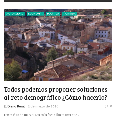
ACTUALIDAD
ECONOMÍA
POLÍTICA
PORTADA
Todos podemos proponer soluciones
al reto demográfico ¿Cómo hacerlo?
0
El Diario Rural
2 de marzo de 2026
Hasta el 18 de marzo. Esa es la fecha límite para que ...