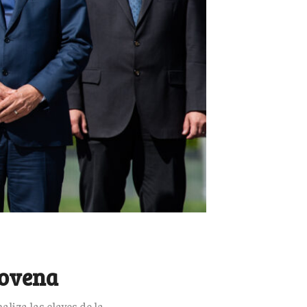
lovena
liza las claves de la