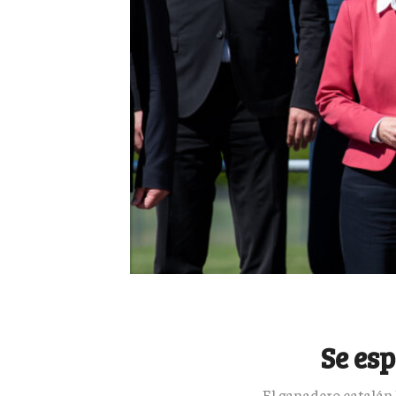
Se es
El ganadero catalán 