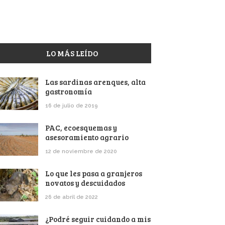
LO MÁS LEÍDO
Las sardinas arenques, alta
gastronomía
16 de julio de 2019
PAC, ecoesquemas y
asesoramiento agrario
12 de noviembre de 2020
Lo que les pasa a granjeros
novatos y descuidados
26 de abril de 2022
¿Podré seguir cuidando a mis