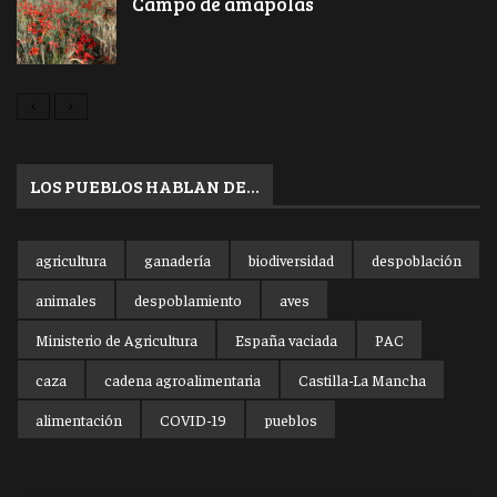
Campo de amapolas
LOS PUEBLOS HABLAN DE…
agricultura
ganadería
biodiversidad
despoblación
animales
despoblamiento
aves
Ministerio de Agricultura
España vaciada
PAC
caza
cadena agroalimentaria
Castilla-La Mancha
alimentación
COVID-19
pueblos