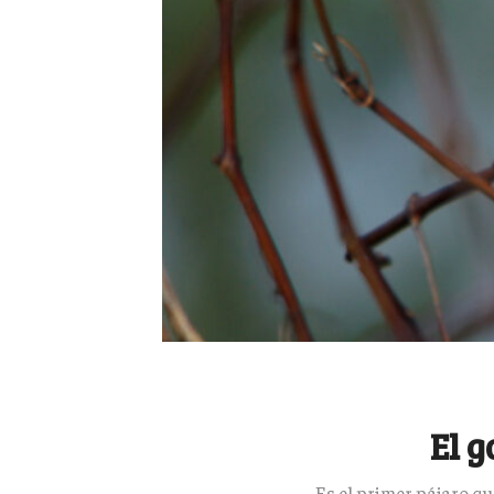
El 
Es el primer pájaro q