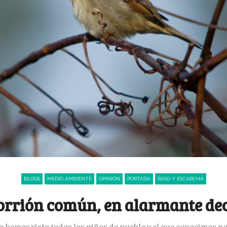
BLOGS
MEDIO AMBIENTE
OPINIÓN
PORTADA
RASO Y ESCARCHA
gorrión común, en alarmante dec
ue hemos visto todos los niños de pueblo y el que conocimos p