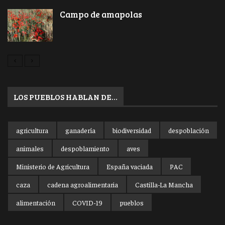
Campo de amapolas
LOS PUEBLOS HABLAN DE…
agricultura
ganadería
biodiversidad
despoblación
animales
despoblamiento
aves
Ministerio de Agricultura
España vaciada
PAC
caza
cadena agroalimentaria
Castilla-La Mancha
alimentación
COVID-19
pueblos