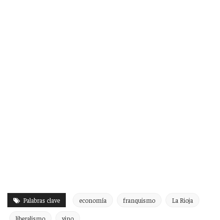
Palabras clave
economía
franquismo
La Rioja
liberalismo
vino