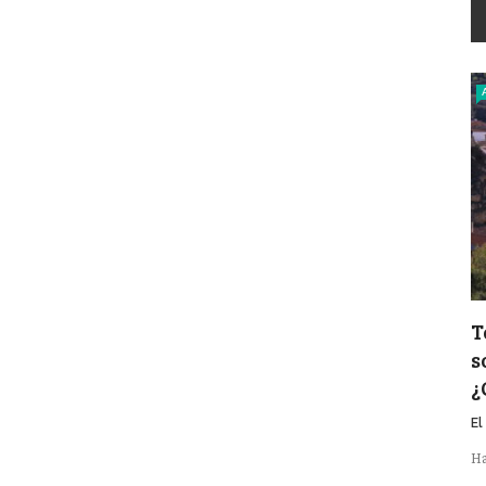
T
s
¿
El
Ha