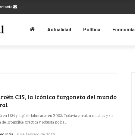
ontacta
Actualidad
Política
Economía
troën C15, la icónica furgoneta del mundo
ral
ó en 1984 y dejó de fabricarse en 2005. Todavía circulan muchas y su
 de irrompible, práctica y robusta no ha ...
ro Iritia
5 de febrero de 2026