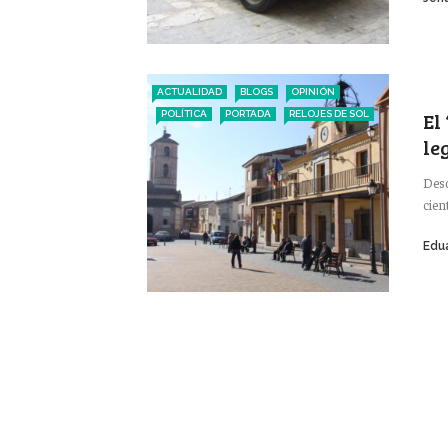
ACTUALIDAD
BLOGS
OPINIÓN
El
POLÍTICA
PORTADA
RELOJES DE SOL
le
Desd
cien
Edu