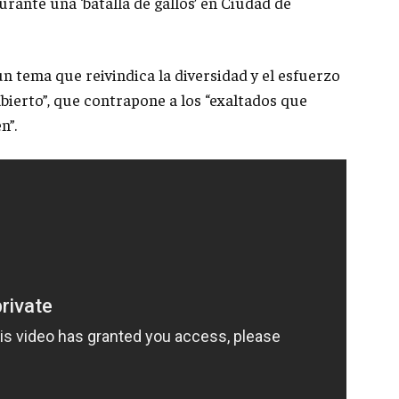
rante una ‘batalla de gallos’ en Ciudad de
n tema que reivindica la diversidad y el esfuerzo
abierto”, que contrapone a los “exaltados que
n”.