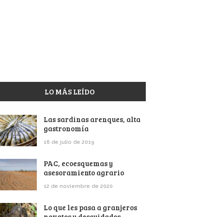
LO MÁS LEÍDO
Las sardinas arenques, alta
gastronomía
16 de julio de 2019
PAC, ecoesquemas y
asesoramiento agrario
12 de noviembre de 2020
Lo que les pasa a granjeros
novatos y descuidados