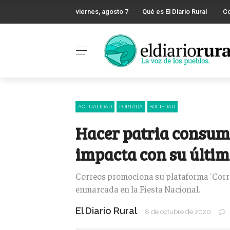
viernes, agosto 7
Qué es El Diario Rural
C
ACTUALIDAD
PORTADA
SOCIEDAD
Hacer patria consumi
impacta con su últi
Correos promociona su plataforma 'Cor
enmarcada en la Fiesta Nacional.
El Diario Rural
8 de octubre de 2020