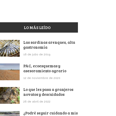
LO MÁS LEÍDO
Las sardinas arenques, alta
gastronomía
16 de julio de 2019
PAC, ecoesquemas y
asesoramiento agrario
12 de noviembre de 2020
Lo que les pasa a granjeros
novatos y descuidados
26 de abril de 2022
¿Podré seguir cuidando a mis