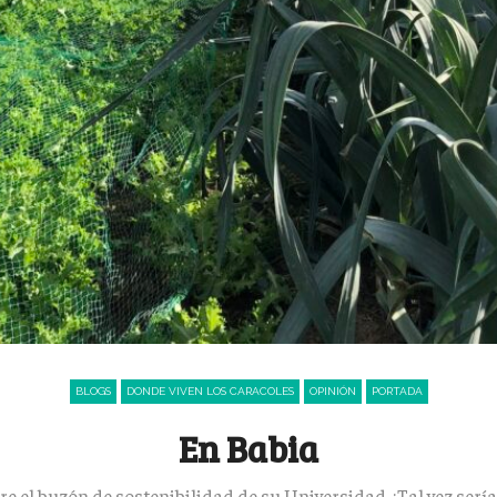
BLOGS
DONDE VIVEN LOS CARACOLES
OPINIÓN
PORTADA
En Babia
bre el buzón de sostenibilidad de su Universidad ¿Tal vez serí