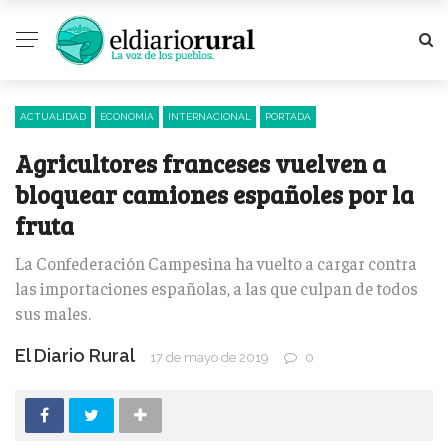
ACTUALIDAD
ECONOMÍA
INTERNACIONAL
PORTADA
Agricultores franceses vuelven a
bloquear camiones españoles por la
fruta
La Confederación Campesina ha vuelto a cargar contra
las importaciones españolas, a las que culpan de todos
sus males.
El Diario Rural
17 de mayo de 2019
0