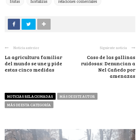
frutas
hortalizas
relaciones comerciales
Noticia anterior
Siguiente noticia
La agricultura familiar
Caso de las gallinas
del mundo se une y pide
ruidosas: Denuncian a
estas cinco medidas
Nel Cañedo por
amenazas
NOTICIAS RELACIONADAS
MÁS DE ESTE AUTOR
MÁS DE ESTA CATEGORÍA