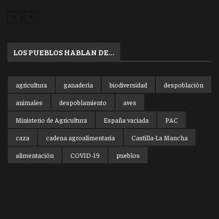
LOS PUEBLOS HABLAN DE…
agricultura
ganadería
biodiversidad
despoblación
animales
despoblamiento
aves
Ministerio de Agricultura
España vaciada
PAC
caza
cadena agroalimentaria
Castilla-La Mancha
alimentación
COVID-19
pueblos