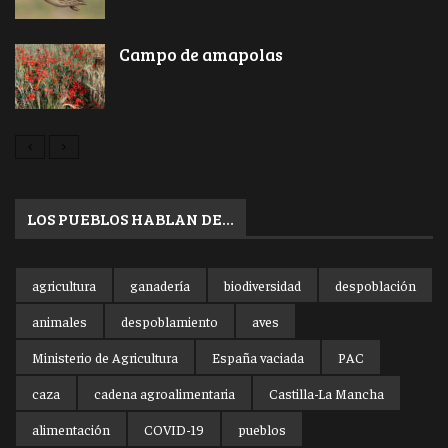
Campo de amapolas
LOS PUEBLOS HABLAN DE…
agricultura
ganadería
biodiversidad
despoblación
animales
despoblamiento
aves
Ministerio de Agricultura
España vaciada
PAC
caza
cadena agroalimentaria
Castilla-La Mancha
alimentación
COVID-19
pueblos