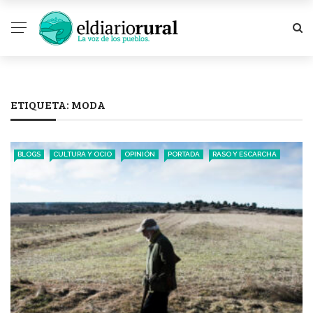
ETIQUETA:
MODA
BLOGS
CULTURA Y OCIO
OPINIÓN
PORTADA
RASO Y ESCARCHA