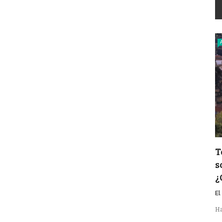
T
s
¿
El
Ha