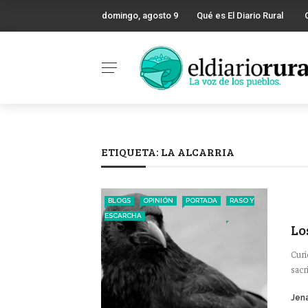
domingo, agosto 9
Qué es El Diario Rural
ETIQUETA:
LA ALCARRIA
BLOGS
OPINIÓN
PORTADA
RASO Y
ESCARCHA
Lo
Curi
sacr
Jena