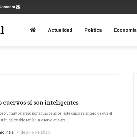
Contacta
Actualidad
Política
Economía
s cuervos sí son inteligentes
oso y muy pajarero por aquellos años, este chico se enteró de que el
istán del pueblo tenía un cuervo que era ...
ro Iritia
9 de julio de 2019