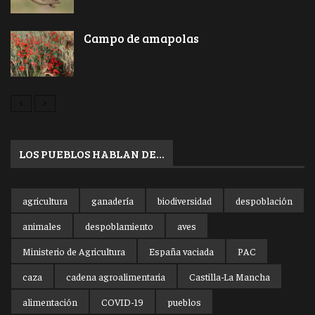
Campo de amapolas
LOS PUEBLOS HABLAN DE…
agricultura
ganadería
biodiversidad
despoblación
animales
despoblamiento
aves
Ministerio de Agricultura
España vaciada
PAC
caza
cadena agroalimentaria
Castilla-La Mancha
alimentación
COVID-19
pueblos