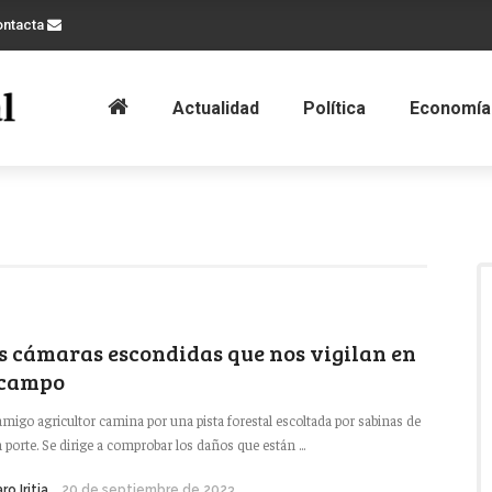
ontacta
Actualidad
Política
Economía
s cámaras escondidas que nos vigilan en
 campo
migo agricultor camina por una pista forestal escoltada por sabinas de
 porte. Se dirige a comprobar los daños que están ...
ro Iritia
20 de septiembre de 2023