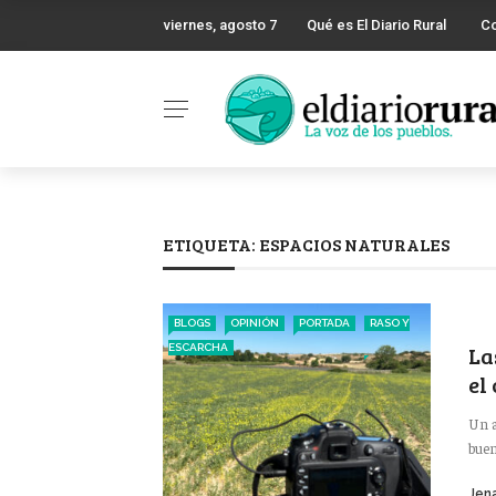
viernes, agosto 7
Qué es El Diario Rural
C
ETIQUETA:
ESPACIOS NATURALES
BLOGS
OPINIÓN
PORTADA
RASO Y
La
ESCARCHA
el
Un a
buen
Jena