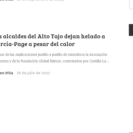
s alcaldes del Alto Tajo dejan helado a
rcía-Page a pesar del calor
sar de las explicaciones pueblo a pueblo de miembros la Asociación
rriza y de la Fundación Global Nature, contratados por Castilla-La ...
ro Iritia
26 de julio de 2022