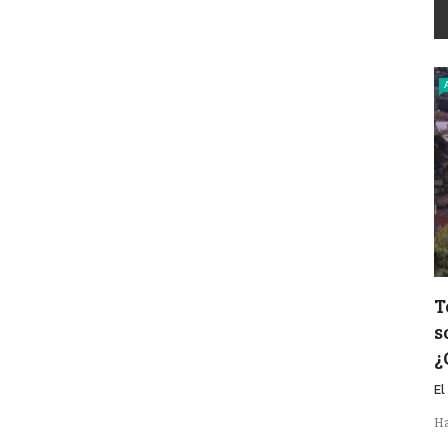
T
s
¿
El
Ha