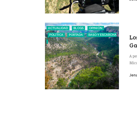
ACTUALIDAD
BLOGS
OPINIÓN
Lo
POLÍTICA
PORTADA
RASO Y ESCARCHA
Ga
A pe
Mico
Jena