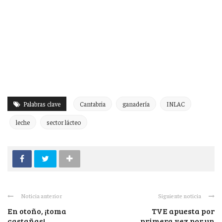
Palabras clave
Cantabria
ganadería
INLAC
leche
sector lácteo
Noticia anterior
Siguiente noticia
En otoño, ¡toma
TVE apuesta por
castañas!
primera vez por un