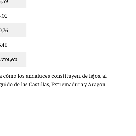
76,59
8,01
0,76
6,46
6.774,62
a cómo los andaluces constituyen, de lejos, al
eguido de las Castillas, Extremadura y Aragón.