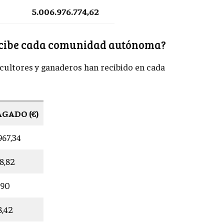
5.006.976.774,62
ecibe cada comunidad autónoma?
ricultores y ganaderos han recibido en cada
GADO (€)
.967,34
98,82
5,90
8,42