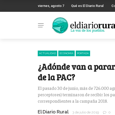
viernes, agosto 7
Qué es El Diario Rural
C
ACTUALIDAD
ECONOMÍA
PORTADA
¿Adónde van a parar 
de la PAC?
El pasado 30 de junio, más de 726.000 agr
perceptores) terminaron de recibir los pa
correspondientes a la campaña 2018.
El Diario Rural
3 de julio de 2019
0