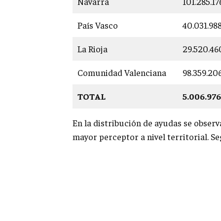
Navarra
101.285.1
País Vasco
40.031.98
La Rioja
29.520.46
Comunidad Valenciana
98.359.20
TOTAL
5.006.97
En la distribución de ayudas se observ
mayor perceptor a nivel territorial. S