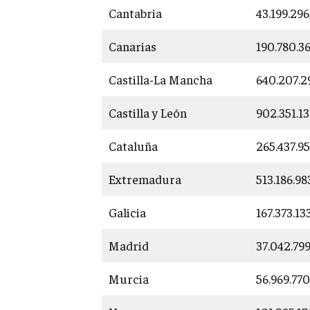
Cantabria
43.199.29
Canarias
190.780.36
Castilla-La Mancha
640.207.2
Castilla y León
902.351.1
Cataluña
265.437.9
Extremadura
513.186.9
Galicia
167.373.1
Madrid
37.042.79
Murcia
56.969.77