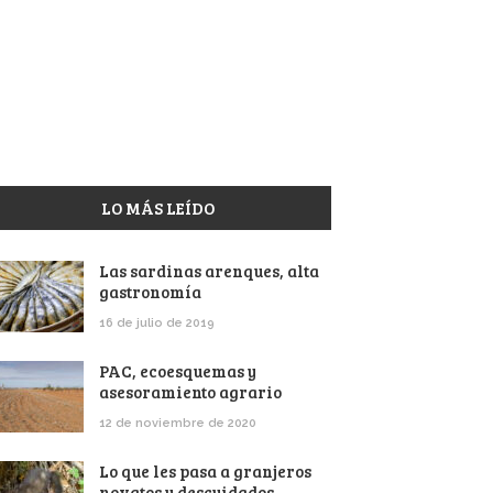
LO MÁS LEÍDO
Las sardinas arenques, alta
gastronomía
16 de julio de 2019
PAC, ecoesquemas y
asesoramiento agrario
12 de noviembre de 2020
Lo que les pasa a granjeros
novatos y descuidados