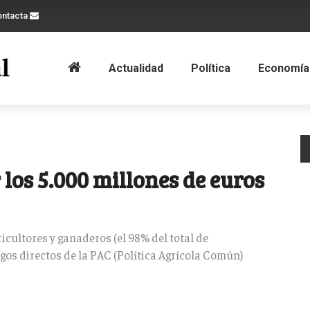
ontacta
Actualidad
Política
Economía
los 5.000 millones de euros
icultores y ganaderos (el 98% del total de
gos directos de la PAC (Política Agrícola Común)