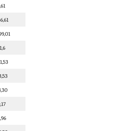
6,61
6,61
99,01
31,6
51,53
83,53
33,30
9,17
0,96