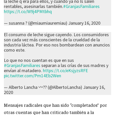
la leche q era para ellos, y cuando ya no ls salen
rentables, asesinarlas también.
#GranjasFamiliares
https://t.co/W9j4PMtbhq
— susanna ? (@miaumiauremiau)
January 16, 2020
El consumo de leche sigue cayendo. Los consumidores
son cada vez más conscientes de la crueldad de la
industria láctea. Por eso nos bombardean con anuncios
como este.
Lo que no nos cuentan es que en sus
#GranjasFamiliares
separan a las crías de sus madres y
envían al matadero.
https://t.co/eKsjyzsRFE
pic.twitter.com/Pm14Eb2Wen
— Alberto Lancha 〰️?? (@AlbertoLancha)
January 16,
2020
Mensajes radicales que han sido “completados” por
otras cuentas que han criticado también a la