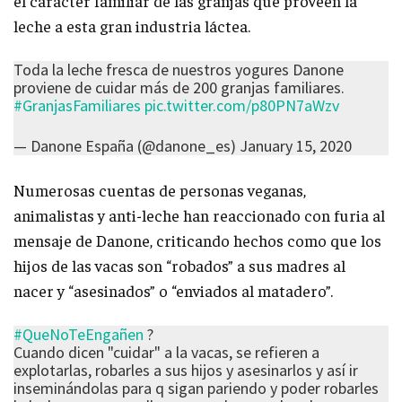
el carácter familiar de las granjas que proveen la
leche a esta gran industria láctea.
Toda la leche fresca de nuestros yogures Danone
proviene de cuidar más de 200 granjas familiares.
#GranjasFamiliares
pic.twitter.com/p80PN7aWzv
— Danone España (@danone_es)
January 15, 2020
Numerosas cuentas de personas veganas,
animalistas y anti-leche han reaccionado con furia al
mensaje de Danone, criticando hechos como que los
hijos de las vacas son “robados” a sus madres al
nacer y “asesinados” o “enviados al matadero”.
#QueNoTeEngañen
?
Cuando dicen "cuidar" a la vacas, se refieren a
explotarlas, robarles a sus hijos y asesinarlos y así ir
inseminándolas para q sigan pariendo y poder robarles