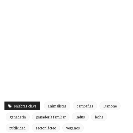
Palabras clave
animalistas
campañas
Danone
ganadería
ganadería familiar
indus
leche
publicidad
sector lácteo
veganos