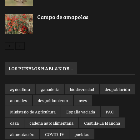
Campo de amapolas
LOS PUEBLOS HABLAN DE…
agricultura
ganadería
biodiversidad
despoblación
animales
despoblamiento
aves
Ministerio de Agricultura
España vaciada
PAC
caza
cadena agroalimentaria
Castilla-La Mancha
alimentación
COVID-19
pueblos