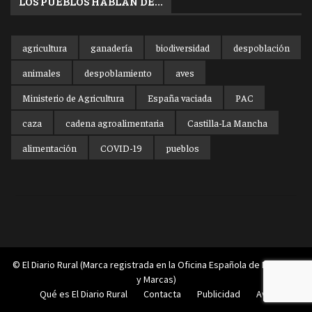
LOS PUEBLOS HABLAN DE…
agricultura
ganadería
biodiversidad
despoblación
animales
despoblamiento
aves
Ministerio de Agricultura
España vaciada
PAC
caza
cadena agroalimentaria
Castilla-La Mancha
alimentación
COVID-19
pueblos
© El Diario Rural (Marca registrada en la Oficina Española de Patentes
y Marcas)
Qué es El Diario Rural
Contacta
Publicidad
Aviso legal