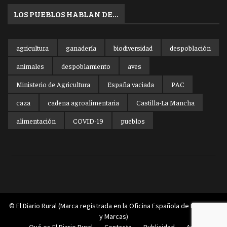
LOS PUEBLOS HABLAN DE…
agricultura
ganadería
biodiversidad
despoblación
animales
despoblamiento
aves
Ministerio de Agricultura
España vaciada
PAC
caza
cadena agroalimentaria
Castilla-La Mancha
alimentación
COVID-19
pueblos
© El Diario Rural (Marca registrada en la Oficina Española de Patentes
y Marcas)
Qué es El Diario Rural
Contacta
Publicidad
Aviso legal