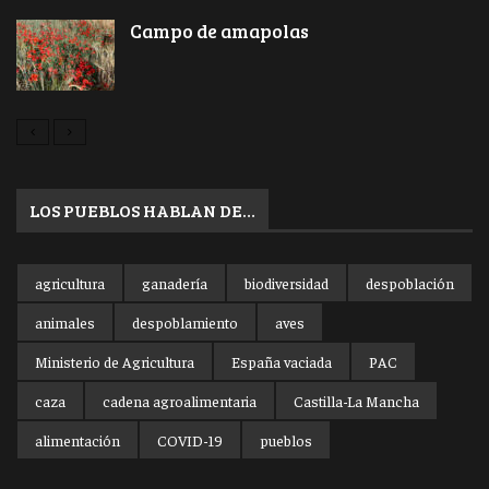
Campo de amapolas
LOS PUEBLOS HABLAN DE…
agricultura
ganadería
biodiversidad
despoblación
animales
despoblamiento
aves
Ministerio de Agricultura
España vaciada
PAC
caza
cadena agroalimentaria
Castilla-La Mancha
alimentación
COVID-19
pueblos