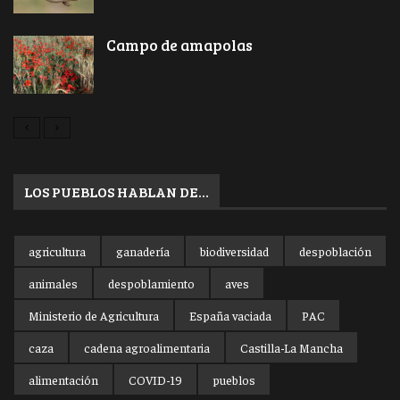
Campo de amapolas
LOS PUEBLOS HABLAN DE…
agricultura
ganadería
biodiversidad
despoblación
animales
despoblamiento
aves
Ministerio de Agricultura
España vaciada
PAC
caza
cadena agroalimentaria
Castilla-La Mancha
alimentación
COVID-19
pueblos