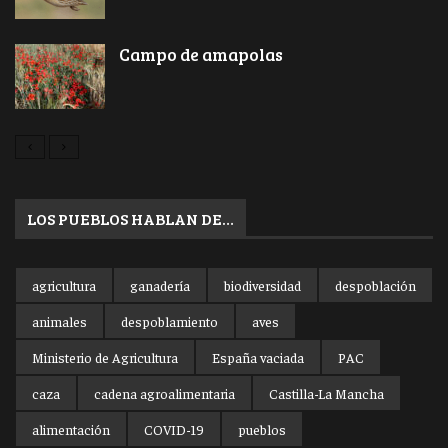
Campo de amapolas
LOS PUEBLOS HABLAN DE…
agricultura
ganadería
biodiversidad
despoblación
animales
despoblamiento
aves
Ministerio de Agricultura
España vaciada
PAC
caza
cadena agroalimentaria
Castilla-La Mancha
alimentación
COVID-19
pueblos