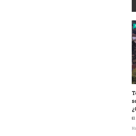
T
s
¿
El
Ha