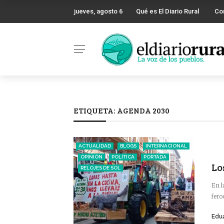
jueves, agosto 6
Qué es El Diario Rural
Co
ETIQUETA:
AGENDA 2030
ACTUALIDAD
BLOGS
INTERNACIONAL
OPINIÓN
POLÍTICA
PORTADA
Lo
RELOJES DE SOL
En l
fero
Edu