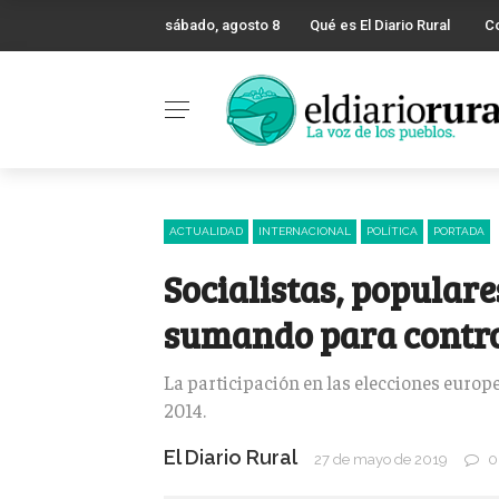
sábado, agosto 8
Qué es El Diario Rural
C
ACTUALIDAD
INTERNACIONAL
POLÍTICA
PORTADA
Socialistas, populare
sumando para contro
La participación en las elecciones europ
2014.
El Diario Rural
27 de mayo de 2019
0