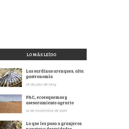
LO MÁS LEÍDO
Las sardinas arenques, alta
gastronomía
16 de julio de 2019
PAC, ecoesquemas y
asesoramiento agrario
12 de noviembre de 2020
Lo que les pasa a granjeros
novatos y descuidados