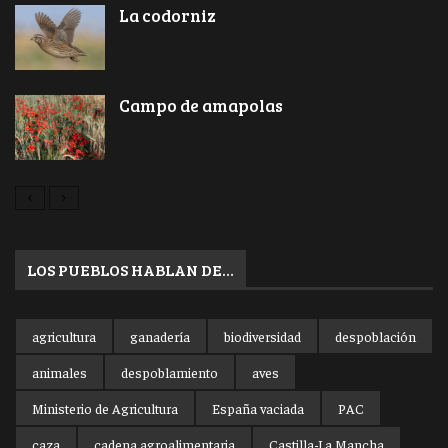
La codorniz
Campo de amapolas
LOS PUEBLOS HABLAN DE…
agricultura
ganadería
biodiversidad
despoblación
animales
despoblamiento
aves
Ministerio de Agricultura
España vaciada
PAC
caza
cadena agroalimentaria
Castilla-La Mancha