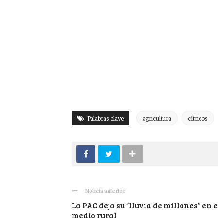
Palabras clave
agricultura
cítricos
Noticia anterior
La PAC deja su “lluvia de millones” en e
medio rural