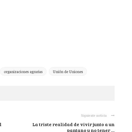
organizaciones agrarias
Unión de Uniones
Siguiente noticia
l
La triste realidad de vivir junto a un
pantano y no tener ...