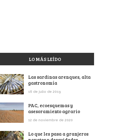
LO MÁS LEÍDO
Las sardinas arenques, alta
gastronomía
16 de julio de 2019
PAC, ecoesquemas y
asesoramiento agrario
12 de noviembre de 2020
Lo que les pasa a granjeros
novatos y descuidados