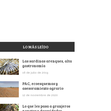
LO MÁS LEÍDO
Las sardinas arenques, alta
gastronomía
16 de julio de 2019
PAC, ecoesquemas y
asesoramiento agrario
12 de noviembre de 2020
Lo que les pasa a granjeros
novatos y descuidados