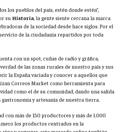
dos los pueblos del país, estén donde estén”,
or su
Historia
, la gente siente cercana la marca
ebradoras de la sociedad desde hace siglos. Por el
l servicio de la ciudadanía repartidos por toda
nta con un spot, cuñas de radio y gráfica,
a verdad de las zonas rurales de nuestro país y sus
brir la España vaciada y conocer a aquellos que
tilizan Correos Market como herramienta para
tividad como el de su comunidad, dando una salida
a gastronomía y artesanía de nuestra tierra.
ad con más de 150 productores y más de 1.000
úmero los productos centrados en la
, vino y cervezas, este mercado online también