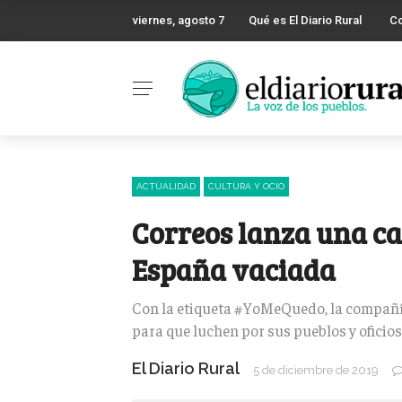
viernes, agosto 7
Qué es El Diario Rural
C
ACTUALIDAD
CULTURA Y OCIO
Correos lanza una c
España vaciada
Con la etiqueta #YoMeQuedo, la compañía
para que luchen por sus pueblos y oficios
El Diario Rural
5 de diciembre de 2019