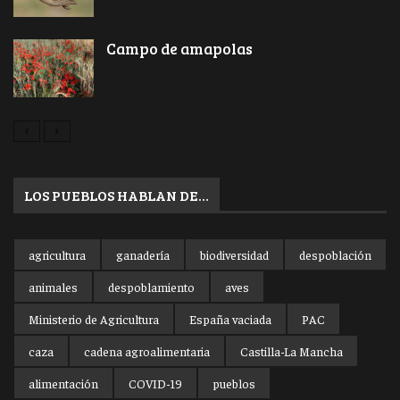
Campo de amapolas
LOS PUEBLOS HABLAN DE…
agricultura
ganadería
biodiversidad
despoblación
animales
despoblamiento
aves
Ministerio de Agricultura
España vaciada
PAC
caza
cadena agroalimentaria
Castilla-La Mancha
alimentación
COVID-19
pueblos