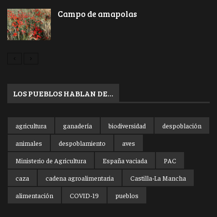
Campo de amapolas
LOS PUEBLOS HABLAN DE…
agricultura
ganadería
biodiversidad
despoblación
animales
despoblamiento
aves
Ministerio de Agricultura
España vaciada
PAC
caza
cadena agroalimentaria
Castilla-La Mancha
alimentación
COVID-19
pueblos