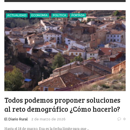
ACTUALIDAD
ECONOMÍA
POLÍTICA
PORTADA
Todos podemos proponer soluciones
al reto demográfico ¿Cómo hacerlo?
0
El Diario Rural
2 de marzo de 2026
Hasta el 18 de marzo. Esa es la fecha límite para que ...