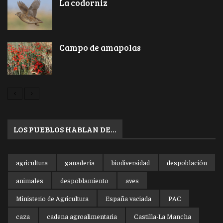
La codorniz
Campo de amapolas
LOS PUEBLOS HABLAN DE…
agricultura
ganadería
biodiversidad
despoblación
animales
despoblamiento
aves
Ministerio de Agricultura
España vaciada
PAC
caza
cadena agroalimentaria
Castilla-La Mancha