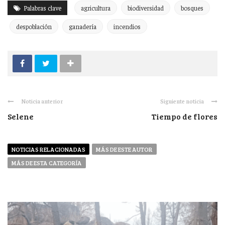
Palabras clave
agricultura
biodiversidad
bosques
despoblación
ganadería
incendios
Noticia anterior
Siguiente noticia
Selene
Tiempo de flores
NOTICIAS RELACIONADAS
MÁS DE ESTE AUTOR
MÁS DE ESTA CATEGORÍA